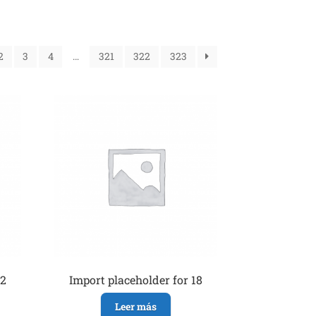
2
3
4
…
321
322
323
12
Import placeholder for 18
Leer más