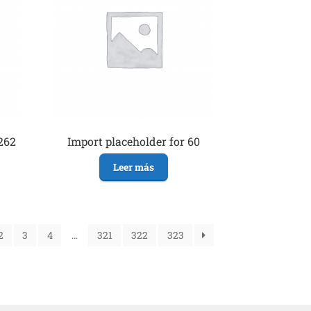
262
Import placeholder for 60
Leer más
2
3
4
…
321
322
323