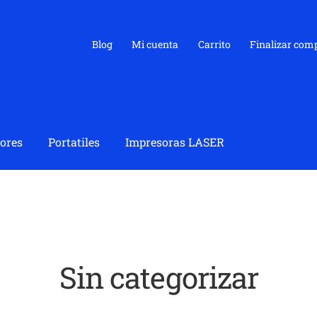
Blog
Mi cuenta
Carrito
Finalizar com
ores
Portatiles
Impresoras LASER
Sin categorizar