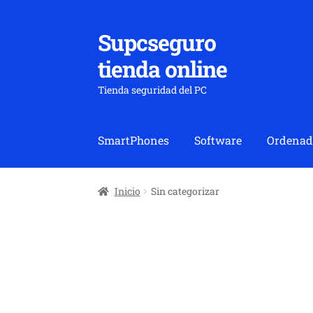
Supcseguro
Ir
Ir
a
al
tienda online
la
contenido
navegación
Tienda seguridad del PC
SmartPhones
Software
Ordenad
Inicio
Sin categorizar