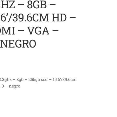
GHZ – 8GB –
.6’/39.6CM HD –
DMI – VGA –
– NEGRO
2.3ghz – 8gb – 256gb ssd – 15.6’/39.6cm
2.0 – negro