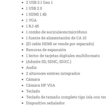
2 USB 3.1 Gen 1
1 USB 2.0
1 HDMI 1.4b
1 VGA
1 RJ-45
1 combo de auriculares/micrófono
1 fuente de alimentación de CA 10
(El cable HDMI se vende por separado)
Ranuras de expansión
1 lector de tarjetas digitales multiformato
(Admite SD, SDHC, SDXC.)
Audio
2 altavoces estéreo integrados
Cámara
Cámara HP VGA
Teclado
Teclado de tamaño completo tipo isla con t
Dispositivo señalador