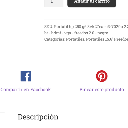
Añadir al carrito
HP
250
G6
3VK27EA
SKU:
Portátil hp 250 g6 3vk27ea - i3-7020u 2.3
bt - hdmi - vga - freedos 2.0 - negro
-
Categorías:
Portatiles
,
Portatiles 15.6' Freedo
I3-
7020U
2.3GHZ
-
8GB
-
256GB
Compartir en Facebook
Pinear este producto
SSD
-
15.6'/39.6CM
HD
Descripción
-
WIFI