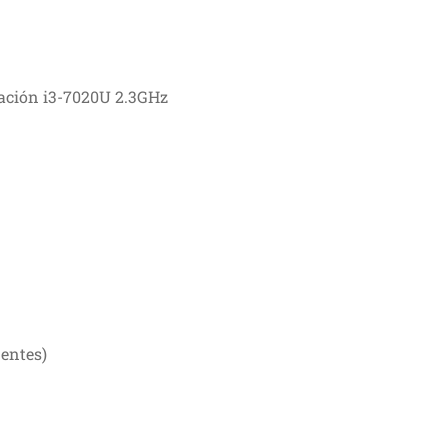
ración i3-7020U 2.3GHz
entes)