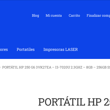
Blog
Mi cuenta
Carrito
Finalizar com
ores
Portatiles
Impresoras LASER
PORTÁTIL HP 250 G6 3VK27EA – I3-7020U 2.3GHZ – 8GB – 256GB S
PORTÁTIL HP 2