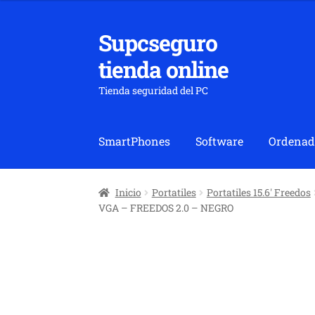
Supcseguro
Ir
Ir
a
al
tienda online
la
contenido
navegación
Tienda seguridad del PC
SmartPhones
Software
Ordenad
Inicio
Portatiles
Portatiles 15.6' Freedos
VGA – FREEDOS 2.0 – NEGRO