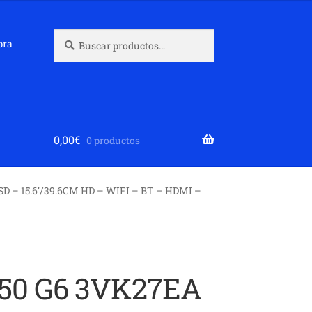
Buscar
Buscar
pra
por:
0,00
€
0 productos
SD – 15.6’/39.6CM HD – WIFI – BT – HDMI –
50 G6 3VK27EA