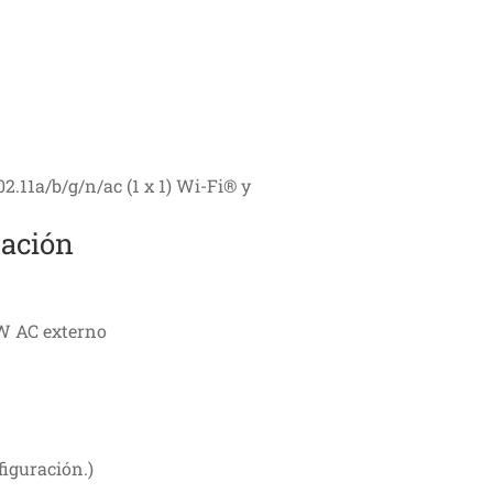
.11a/b/g/n/ac (1 x 1) Wi-Fi® y
ración
W AC externo
figuración.)