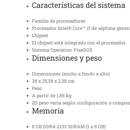
Características del sistema
-
BT
-
Familia de procesadores
HDMI
Procesador Intel® Core™ i3 de séptima gene
-
Chipset
VGA
El chipset está integrado con el procesador
-
Sistema Operativo: FreeDOS
Dimensiones y peso
FREEDOS
2.0
-
Dimensiones (ancho x fondo x alto)
NEGRO
38 x 25,38 x 2,38 cm
cantidad
Peso
A partir de 1,86 kg
(El peso varía según configuración y compon
Memoria
8 GB DDR4-2133 SDRAM (1 x 8 GB)