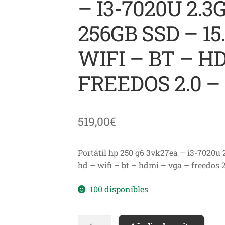
– I3-7020U 2.3
256GB SSD – 15
WIFI – BT – H
FREEDOS 2.0 
519,00
€
Portátil hp 250 g6 3vk27ea – i3-7020u 
hd – wifi – bt – hdmi – vga – freedos 
100 disponibles
PORTÁTIL