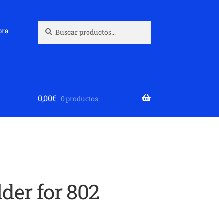
Buscar
Buscar
pra
por:
0,00
€
0 productos
der for 802