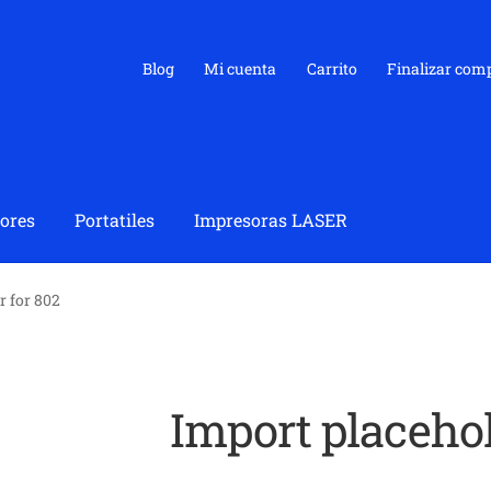
Blog
Mi cuenta
Carrito
Finalizar com
ores
Portatiles
Impresoras LASER
r for 802
Import placehol