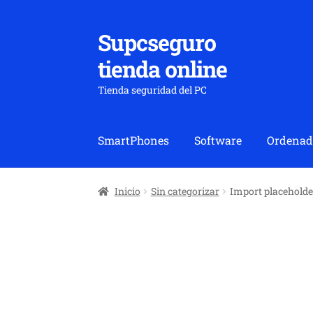
Supcseguro
Ir
Ir
a
al
tienda online
la
contenido
navegación
Tienda seguridad del PC
SmartPhones
Software
Ordenad
Inicio
Sin categorizar
Import placeholde