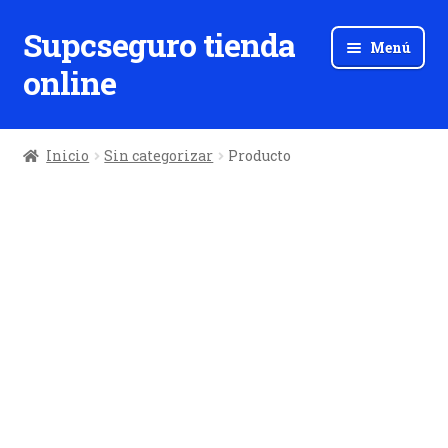
Supcseguro tienda
Ir
Ir
Menú
a
al
online
la
contenido
navegación
Inicio
Sin categorizar
Producto