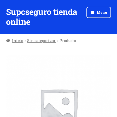
Supcseguro tienda
Ir
Ir
Menú
a
al
online
la
contenido
navegación
Inicio
Sin categorizar
Producto