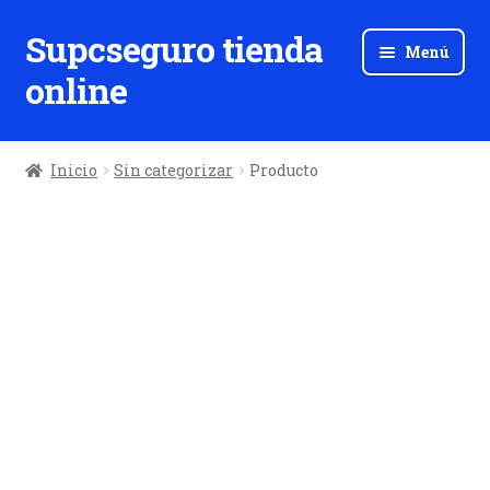
Supcseguro tienda
Ir
Ir
Menú
a
al
online
la
contenido
navegación
Inicio
Sin categorizar
Producto