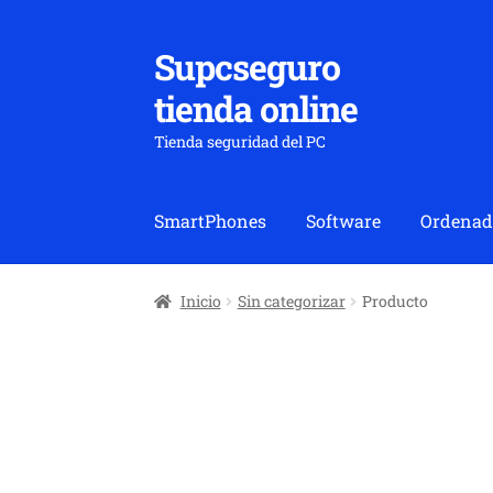
Supcseguro
Ir
Ir
a
al
tienda online
la
contenido
navegación
Tienda seguridad del PC
SmartPhones
Software
Ordenad
Inicio
Sin categorizar
Producto