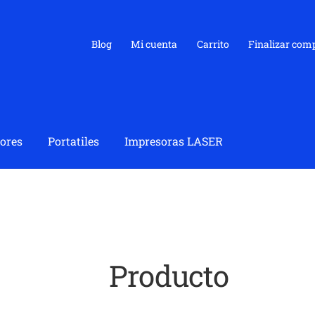
Blog
Mi cuenta
Carrito
Finalizar com
ores
Portatiles
Impresoras LASER
Producto