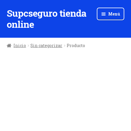
Supcseguro tienda
Ir
Ir
Menú
a
al
online
la
contenido
navegación
Inicio
Sin categorizar
Producto