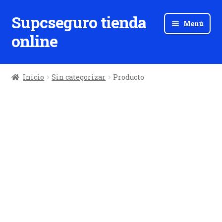
Supcseguro tienda
Ir
Ir
Menú
a
al
online
la
contenido
navegación
Inicio
Sin categorizar
Producto