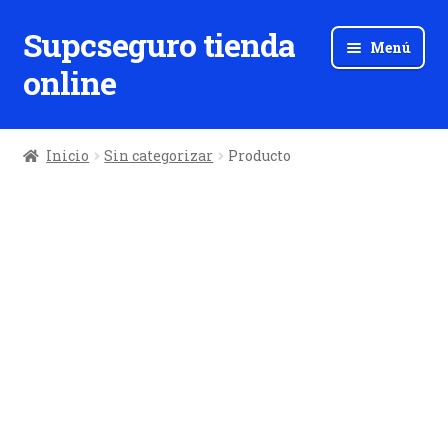
Supcseguro tienda
Ir
Ir
Menú
a
al
online
la
contenido
navegación
Inicio
Sin categorizar
Producto