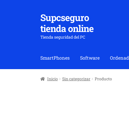
Supcseguro
Ir
Ir
a
al
tienda online
la
contenido
navegación
Tienda seguridad del PC
SmartPhones
Software
Ordenad
Inicio
Sin categorizar
Producto