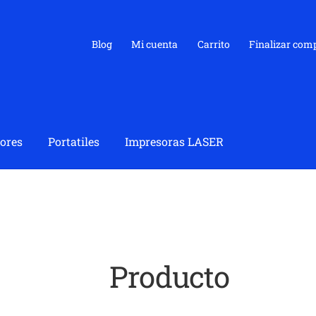
Blog
Mi cuenta
Carrito
Finalizar com
ores
Portatiles
Impresoras LASER
Producto