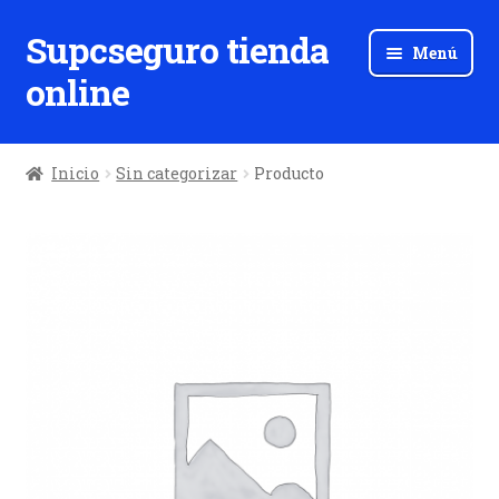
Supcseguro tienda
Ir
Ir
Menú
a
al
online
la
contenido
navegación
Inicio
Sin categorizar
Producto