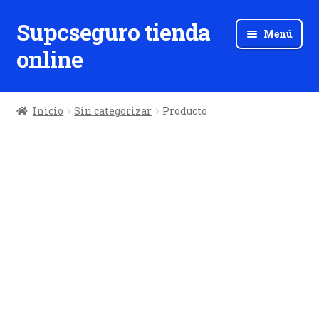
Supcseguro tienda
Ir
Ir
Menú
a
al
online
la
contenido
navegación
Inicio
Sin categorizar
Producto