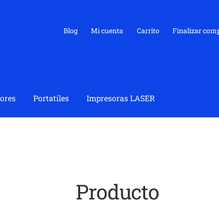
Blog
Mi cuenta
Carrito
Finalizar com
ores
Portatiles
Impresoras LASER
Producto