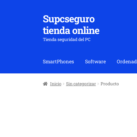
Supcseguro
Ir
Ir
a
al
tienda online
la
contenido
navegación
Tienda seguridad del PC
SmartPhones
Software
Ordenad
Inicio
Sin categorizar
Producto