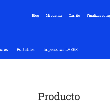
Blog
Mi cuenta
Carrito
Finalizar com
ores
Portatiles
Impresoras LASER
Producto