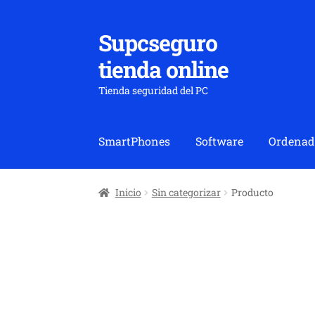
Supcseguro
Ir
Ir
a
al
tienda online
la
contenido
navegación
Tienda seguridad del PC
SmartPhones
Software
Ordenad
Inicio
Sin categorizar
Producto