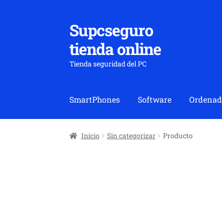
Supcseguro
Ir
Ir
a
al
tienda online
la
contenido
navegación
Tienda seguridad del PC
SmartPhones
Software
Ordenad
Inicio
Sin categorizar
Producto