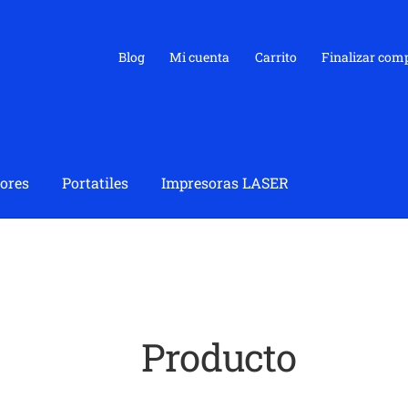
Blog
Mi cuenta
Carrito
Finalizar com
ores
Portatiles
Impresoras LASER
Producto