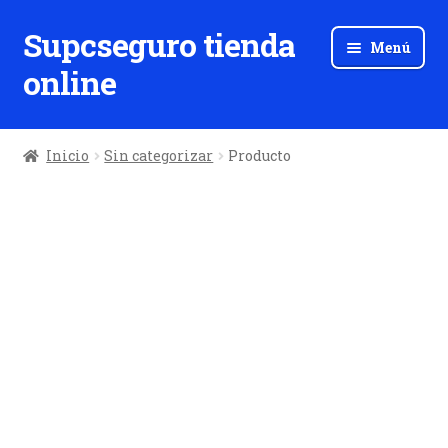
Supcseguro tienda
Ir
Ir
Menú
a
al
online
la
contenido
navegación
Inicio
Sin categorizar
Producto