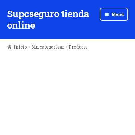
Supcseguro tienda
Ir
Ir
Menú
a
al
online
la
contenido
navegación
Inicio
Sin categorizar
Producto