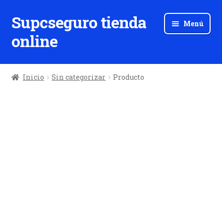
Supcseguro tienda
Ir
Ir
Menú
a
al
online
la
contenido
navegación
Inicio
Sin categorizar
Producto