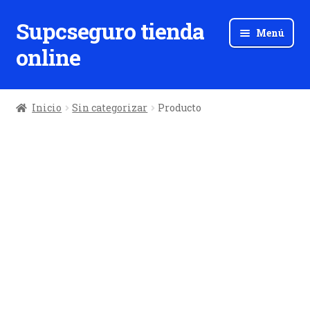
Supcseguro tienda
Ir
Ir
Menú
a
al
online
la
contenido
navegación
Inicio
Sin categorizar
Producto