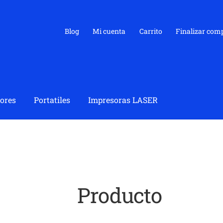
Blog
Mi cuenta
Carrito
Finalizar com
ores
Portatiles
Impresoras LASER
Producto