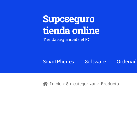
Supcseguro
Ir
Ir
a
al
tienda online
la
contenido
navegación
Tienda seguridad del PC
SmartPhones
Software
Ordenad
Inicio
Sin categorizar
Producto