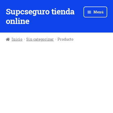
Supcseguro tienda
Ir
Ir
Menú
a
al
online
la
contenido
navegación
Inicio
Sin categorizar
Producto