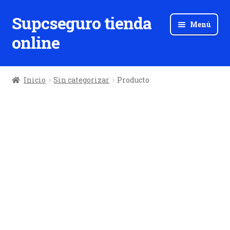
Supcseguro tienda
Ir
Ir
Menú
a
al
online
la
contenido
navegación
Inicio
Sin categorizar
Producto