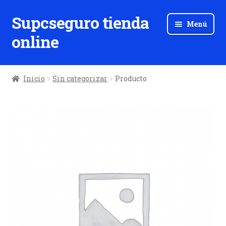
Supcseguro tienda
Ir
Ir
Menú
a
al
online
la
contenido
navegación
Inicio
Sin categorizar
Producto