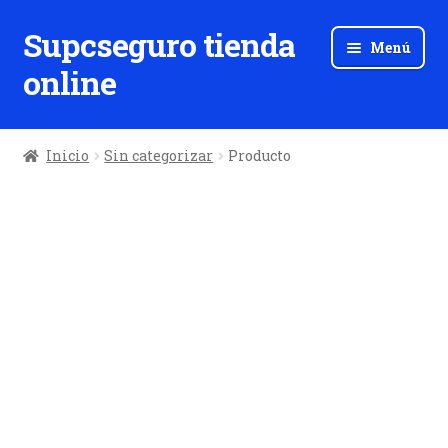
Supcseguro tienda
Ir
Ir
Menú
a
al
online
la
contenido
navegación
Inicio
Sin categorizar
Producto