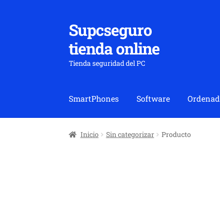
Supcseguro
Ir
Ir
a
al
tienda online
la
contenido
navegación
Tienda seguridad del PC
SmartPhones
Software
Ordenad
Inicio
Sin categorizar
Producto