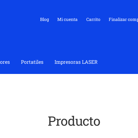
Blog
Mi cuenta
Carrito
Finalizar com
ores
Portatiles
Impresoras LASER
Producto