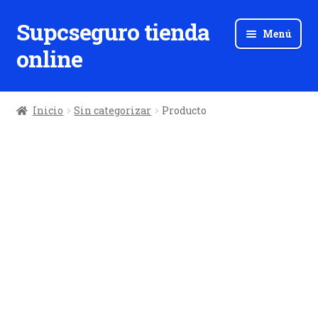
Supcseguro tienda
Ir
Ir
Menú
a
al
online
la
contenido
navegación
Inicio
Sin categorizar
Producto