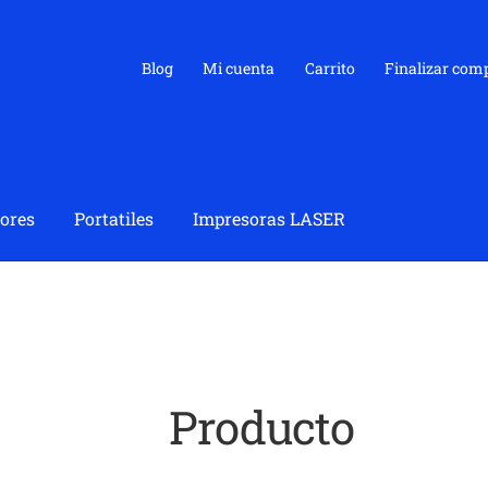
Blog
Mi cuenta
Carrito
Finalizar com
ores
Portatiles
Impresoras LASER
Producto