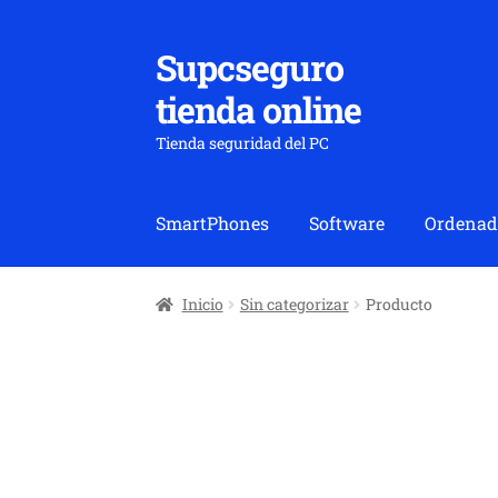
Supcseguro
Ir
Ir
a
al
tienda online
la
contenido
navegación
Tienda seguridad del PC
SmartPhones
Software
Ordenad
Inicio
Sin categorizar
Producto