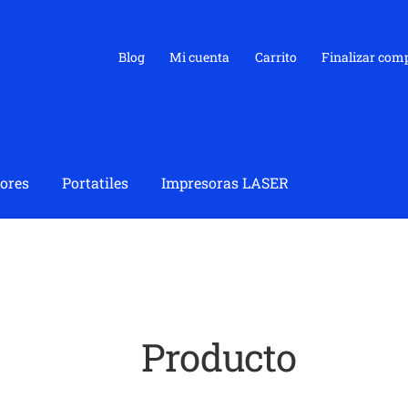
Blog
Mi cuenta
Carrito
Finalizar com
ores
Portatiles
Impresoras LASER
Producto