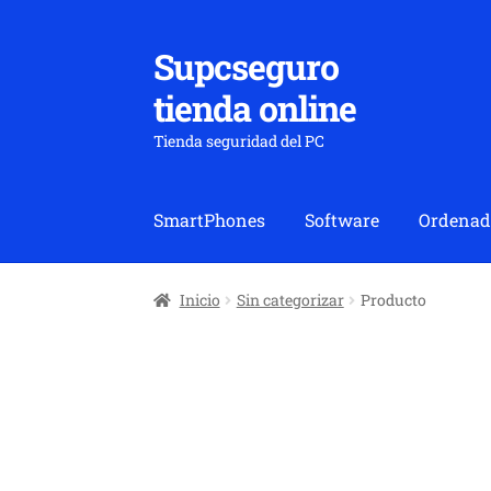
Supcseguro
Ir
Ir
a
al
tienda online
la
contenido
navegación
Tienda seguridad del PC
SmartPhones
Software
Ordenad
Inicio
Sin categorizar
Producto