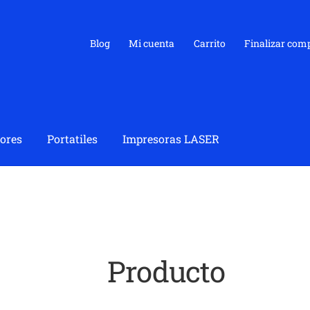
Blog
Mi cuenta
Carrito
Finalizar com
ores
Portatiles
Impresoras LASER
Producto