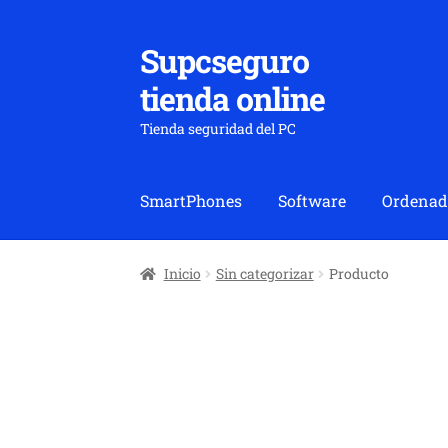
Supcseguro
Ir
Ir
a
al
tienda online
la
contenido
navegación
Tienda seguridad del PC
SmartPhones
Software
Ordenad
Inicio
Sin categorizar
Producto