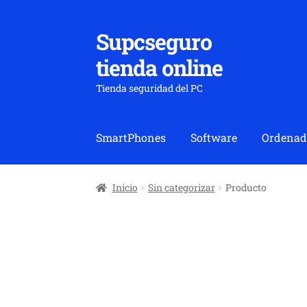
Supcseguro
Ir
Ir
a
al
tienda online
la
contenido
navegación
Tienda seguridad del PC
SmartPhones
Software
Ordenad
Inicio
Sin categorizar
Producto