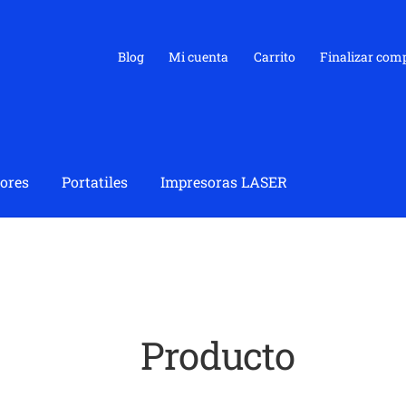
Blog
Mi cuenta
Carrito
Finalizar com
ores
Portatiles
Impresoras LASER
Producto