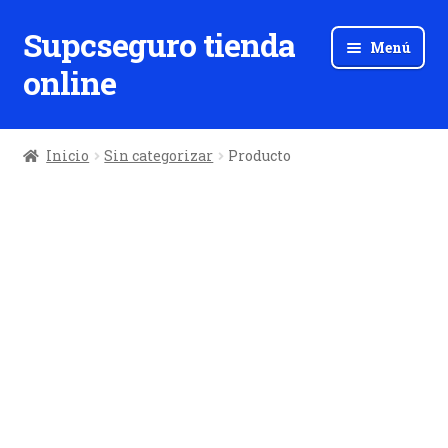
Supcseguro tienda
Ir
Ir
Menú
a
al
online
la
contenido
navegación
Inicio
Sin categorizar
Producto