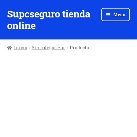
Supcseguro tienda
Ir
Ir
Menú
a
al
online
la
contenido
navegación
Inicio
Sin categorizar
Producto