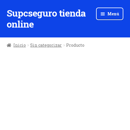
Supcseguro tienda
Ir
Ir
Menú
a
al
online
la
contenido
navegación
Inicio
Sin categorizar
Producto