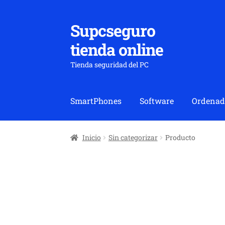
Supcseguro
Ir
Ir
a
al
tienda online
la
contenido
navegación
Tienda seguridad del PC
SmartPhones
Software
Ordenad
Inicio
Sin categorizar
Producto