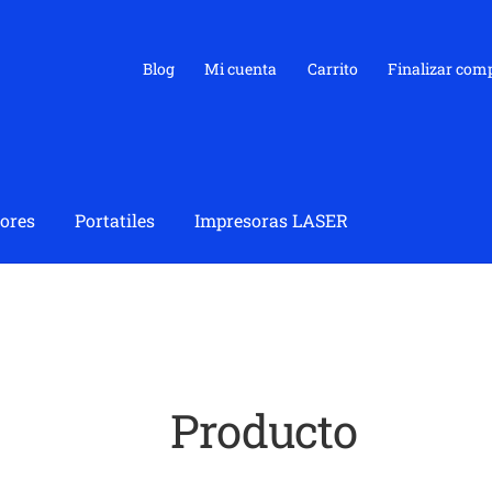
Blog
Mi cuenta
Carrito
Finalizar com
ores
Portatiles
Impresoras LASER
Producto