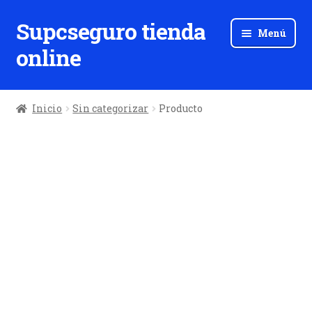
Supcseguro tienda
Ir
Ir
Menú
a
al
online
la
contenido
navegación
Inicio
Sin categorizar
Producto