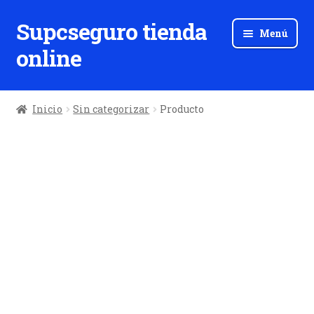
Supcseguro tienda
Ir
Ir
Menú
a
al
online
la
contenido
navegación
Inicio
Sin categorizar
Producto