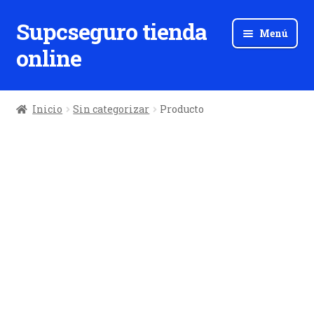
Supcseguro tienda
Ir
Ir
Menú
a
al
online
la
contenido
navegación
Inicio
Sin categorizar
Producto