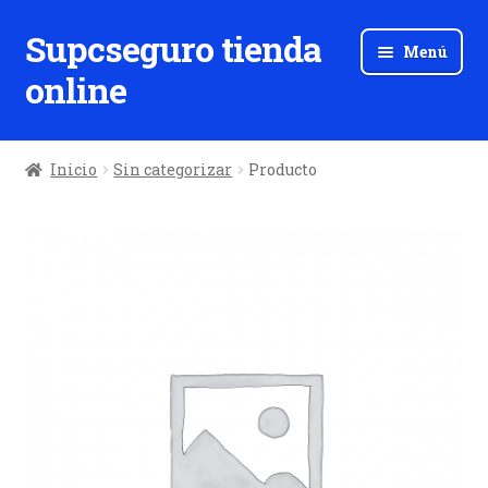
Supcseguro tienda
Ir
Ir
Menú
a
al
online
la
contenido
navegación
Inicio
Sin categorizar
Producto