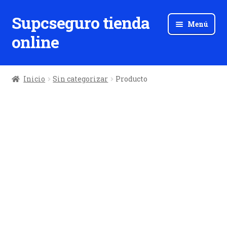
Supcseguro tienda
Ir
Ir
Menú
a
al
online
la
contenido
navegación
Inicio
Sin categorizar
Producto