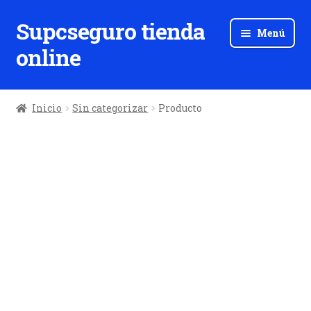
Supcseguro tienda
Ir
Ir
Menú
a
al
online
la
contenido
navegación
Inicio
Sin categorizar
Producto