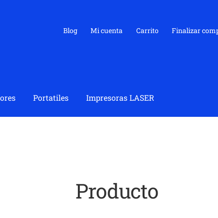
Blog
Mi cuenta
Carrito
Finalizar com
ores
Portatiles
Impresoras LASER
Producto