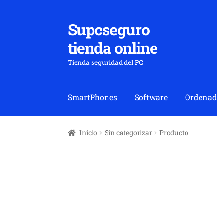
Supcseguro
Ir
Ir
a
al
tienda online
la
contenido
navegación
Tienda seguridad del PC
SmartPhones
Software
Ordenad
Inicio
Sin categorizar
Producto