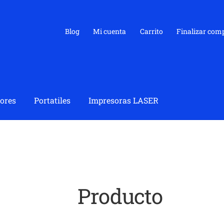
Blog
Mi cuenta
Carrito
Finalizar com
ores
Portatiles
Impresoras LASER
Producto