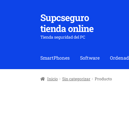
Supcseguro
Ir
Ir
a
al
tienda online
la
contenido
navegación
Tienda seguridad del PC
SmartPhones
Software
Ordenad
Inicio
Sin categorizar
Producto