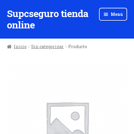
Supcseguro tienda
Ir
Ir
Menú
a
al
online
la
contenido
navegación
Inicio
Sin categorizar
Producto