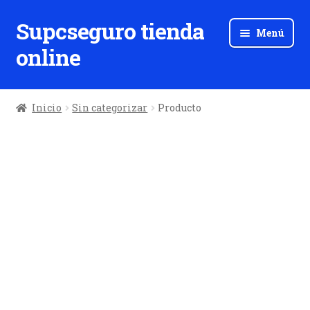
Supcseguro tienda
Ir
Ir
Menú
a
al
online
la
contenido
navegación
Inicio
Sin categorizar
Producto