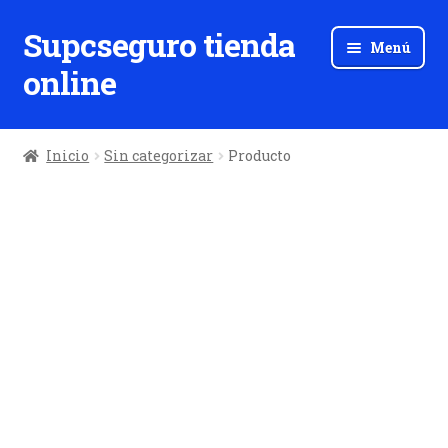
Supcseguro tienda
Ir
Ir
Menú
a
al
online
la
contenido
navegación
Inicio
Sin categorizar
Producto