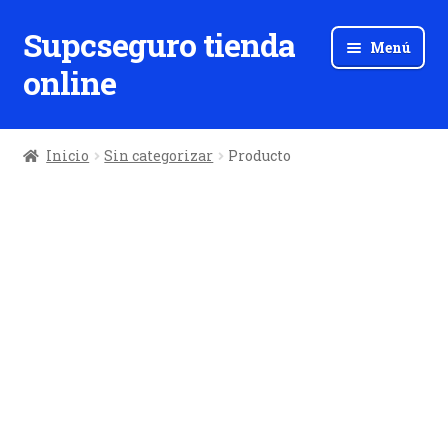
Supcseguro tienda
Ir
Ir
Menú
a
al
online
la
contenido
navegación
Inicio
Sin categorizar
Producto