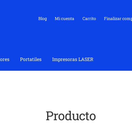
Blog
Mi cuenta
Carrito
Finalizar com
ores
Portatiles
Impresoras LASER
Producto