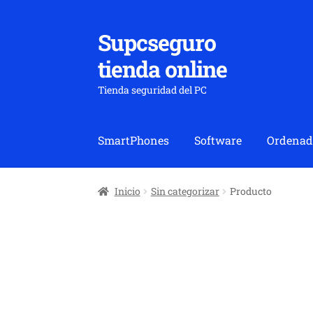
Supcseguro
Ir
Ir
a
al
tienda online
la
contenido
navegación
Tienda seguridad del PC
SmartPhones
Software
Ordenad
Inicio
Sin categorizar
Producto