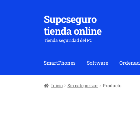
Supcseguro
Ir
Ir
a
al
tienda online
la
contenido
navegación
Tienda seguridad del PC
SmartPhones
Software
Ordenad
Inicio
Sin categorizar
Producto