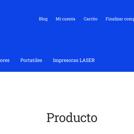
Blog
Mi cuenta
Carrito
Finalizar com
ores
Portatiles
Impresoras LASER
Producto