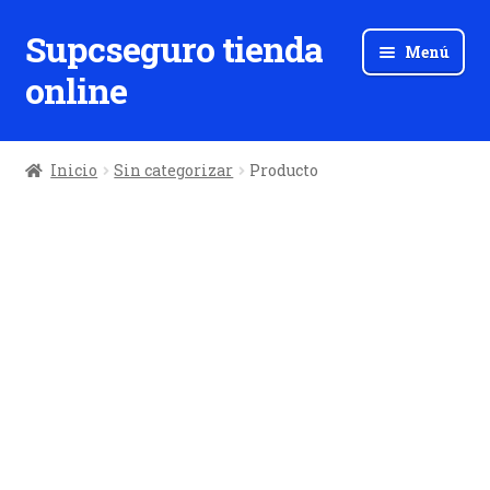
Supcseguro tienda
Ir
Ir
Menú
a
al
online
la
contenido
navegación
Inicio
Sin categorizar
Producto